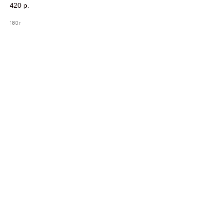
420
р.
180г